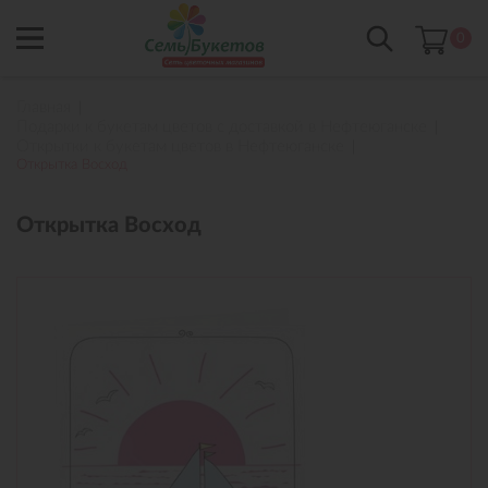
0
Главная
Подарки к букетам цветов с доставкой в Нефтеюганске
Открытки к букетам цветов в Нефтеюганске
Открытка Восход
Открытка Восход