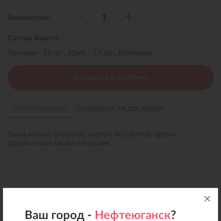
-
+
Количество:
Состав букета:
Тюльпан - 25 шт., Ирис - 17 шт., Материал
ДОБАВИТЬ В КОРЗИНУ
ОПЛАТА ЗАКАЗА
ОСОБЕННОСТИ ДОСТАВКИ
Заказ можно оплатить картой на сайте во время
оформления заказа в корзине.
Ваш город -
Нефтеюганск
?