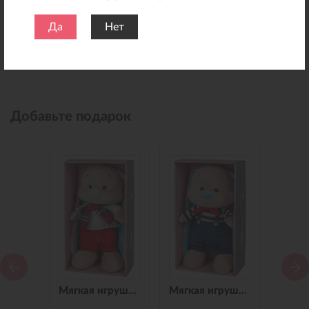
Да
Нет
Добавьте подарок
Мягкая игрушка Зайчик Jack&Lin в Синем Платье, 25 см
Мягкая игрушка Зайчик Jack&Lin в Красных Штанишках,25 см
Мягкая игрушка Зайчик Jack&Lin Морячок в Синих штанишках,25