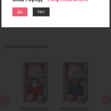
Да
Нет
Добавьте подарок
Мягкая игрушка Зайчик Jack&Lin в Синем Платье, 25 см
Мягкая игрушка Зайчик Jack&Lin в Красных Штанишках,25 см
Мягкая игрушка Зайчик Jack&Lin Морячок в Синих штанишках,25