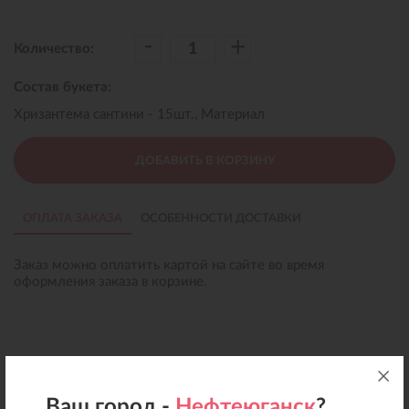
-
+
Количество:
Состав букета:
Хризантема сантини - 15шт., Материал
ДОБАВИТЬ В КОРЗИНУ
ОПЛАТА ЗАКАЗА
ОСОБЕННОСТИ ДОСТАВКИ
Заказ можно оплатить картой на сайте во время
оформления заказа в корзине.
Ваш город -
Нефтеюганск
?