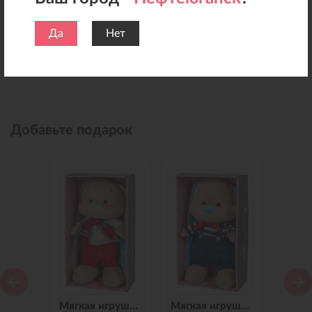
Да
Нет
Добавьте подарок
Мягкая игрушка Зайчик Jack&Lin в Синем Платье, 25 см
Мягкая игрушка Зайчик Jack&Lin в Красных Штанишках,25 см
Мягкая игрушка Зайчик Jack&Lin Морячок в Синих штанишках,25